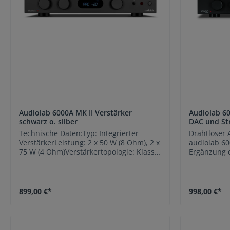
Audiolab 6000A MK II Verstärker
Audiolab 60
schwarz o. silber
DAC und St
Technische Daten:Typ: Integrierter
Drahtloser 
VerstärkerLeistung: 2 x 50 W (8 Ohm), 2 x
audiolab 60
75 W (4 Ohm)Verstärkertopologie: Klasse
Ergänzung 
ABSignal-Rausch-Verhältnis: 103
6000-Serie.
dBFrequenzbereich: 5 Hz – 50 kHz (-3
eine Kombi
dB)Eingänge:2 x Line RCA1 x Phono
und in sein
(MM)1 x USB (für digitale Eingabe)1 x
integrierte
899,00 €*
998,00 €*
Optisch (für digitale
renommiert
Eingabe)Ausgänge:Lautsprecherterminal
Streaming-P
s (2 Paar)1 x Kopfhöreranschluss (6,35
umfassend s
mm)Abmessungen (B x H x T): 43,5 cm x
Audiolösung