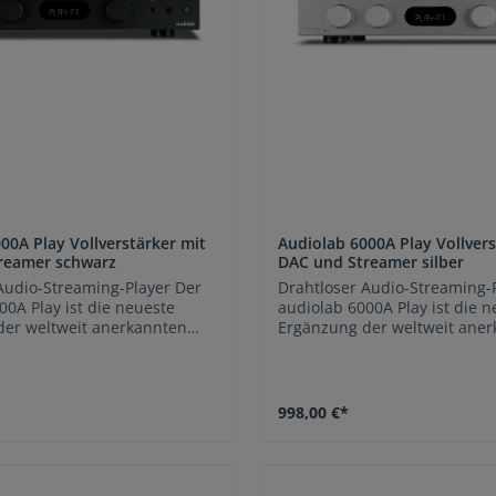
00A Play Vollverstärker mit
Audiolab 6000A Play Vollvers
reamer schwarz
DAC und Streamer silber
Audio-Streaming-Player Der
Drahtloser Audio-Streaming-
00A Play ist die neueste
audiolab 6000A Play ist die 
der weltweit anerkannten
Ergänzung der weltweit ane
 Der audiolab 6000A Play ist
6000-Serie. Der audiolab 6000
nation aus dem berühmten
eine Kombination aus dem 
er Klasse führenden
und in seiner Klasse führen
n 6000A-Verstärker mit dem
integrierten 6000A-Verstärke
998,00 €*
en drahtlosen Audio-
renommierten drahtlosen Au
layer 6000N Play und eine
Streaming-Player 6000N Play
pezifizierte, umfassende
umfassend spezifizierte, um
. Der 6000A Play passt sich
Audiolösung. Der 6000A Play 