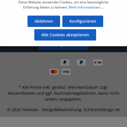
Diese Website verwendet Cookies, um eine bestmögliche
Erfahrung bieten zu können.
Mehr Informationen ...
Ihre Vorteile bei uns
Ablehnen
Konfigurieren
Kontakt
Alle Cookies akzeptieren
Bestellung widerrufen
* Alle Preise inkl. gesetzl. Mehrwertsteuer zzgl.
Versandkosten
und ggf. Nachnahmegebühren, wenn nicht
anders angegeben.
© 2026 Tondose - Design&Realisierung: SchorschDesign.de