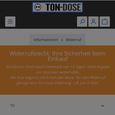
Informationen
Widerruf
Widerrufsrecht: Ihre Sicherheit beim
Einkauf
Sie können Ihren Kauf innerhalb von 14 Tagen ohne Angabe
von Gründen widerrufen.
Die Frist beginnt mit Erhalt der Ware. Für den Widerruf
genügt eine formlose Erklärung, z.B. per E-Mail.
TV