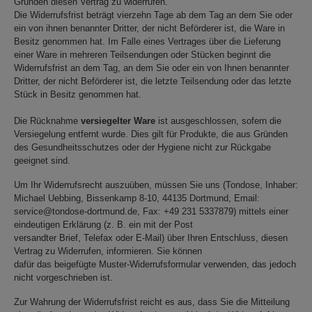
Gründen diesen Vertrag zu widerrufen.
Die Widerrufsfrist beträgt vierzehn Tage ab dem Tag an dem Sie oder
ein von ihnen benannter Dritter, der nicht Beförderer ist, die Ware in
Besitz genommen hat. Im Falle eines Vertrages über die Lieferung
einer Ware in mehreren Teilsendungen oder Stücken beginnt die
Widerrufsfrist an dem Tag, an dem Sie oder ein von Ihnen benannter
Dritter, der nicht Beförderer ist, die letzte Teilsendung oder das letzte
Stück in Besitz genommen hat.
Die Rücknahme
versiegelter Ware
ist ausgeschlossen, sofern die
Versiegelung entfernt wurde. Dies gilt für Produkte, die aus Gründen
des Gesundheitsschutzes oder der Hygiene nicht zur Rückgabe
geeignet sind.
Um Ihr Widerrufsrecht auszuüben, müssen Sie uns (Tondose, Inhaber:
Michael Uebbing, Bissenkamp 8-10, 44135 Dortmund, Email:
service@tondose-dortmund.de, Fax: +49 231 5337879) mittels einer
eindeutigen Erklärung (z. B. ein mit der Post
versandter Brief, Telefax oder E-Mail) über Ihren Entschluss, diesen
Vertrag zu Widerrufen, informieren. Sie können
dafür das beigefügte Muster-Widerrufsformular verwenden, das jedoch
nicht vorgeschrieben ist.
Zur Wahrung der Widerrufsfrist reicht es aus, dass Sie die Mitteilung