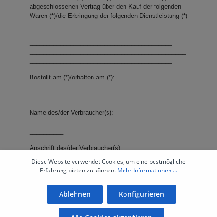
abgeschlossenen Vertrag über den Kauf der folgenden
Waren (*)/die Erbringung der folgenden Dienstleistung (*)
______________________________________________
__________________________________________
______________________________________________
__________________________________________
Bestellt am (*)/erhalten am (*):
______________________________________________
__________
Name des/der Verbraucher(s):
______________________________________________
__________
Anschrift des/der Verbraucher(s):
______________________________________________
Diese Website verwendet Cookies, um eine bestmögliche
__________
Erfahrung bieten zu können.
Mehr Informationen ...
Ablehnen
Konfigurieren
_______________________________
_____________________________________________