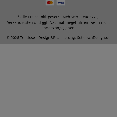
* Alle Preise inkl. gesetzl. Mehrwertsteuer zzgl.
Versandkosten
und ggf. Nachnahmegebühren, wenn nicht
anders angegeben.
© 2026 Tondose - Design&Realisierung: SchorschDesign.de