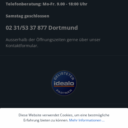
Telefonberatung: Mo-Fr. 9.00 - 18:00 Uhr
Samstag geschlossen
02 31/53 37 877 Dortmund
Ausserhalb der Öffnungszeiten gerne über unser
Kontaktformular
.
Informationen
Diese Website verwendet Cookies, um eine bestmögliche
Erfahrung bieten zu können.
Mehr Informationen ...
AGB's