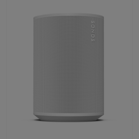
Multiroom-System integriert werden. Die Einrichtung
erfolgt in wenigen Minuten über die Sonos
App.Kraftvoller Stereo-Sound durch zwei angewinkelte
Hochtöner Satter Bass dank leistungsstarkem
Mitteltöner Mikrofonlose Ausführung für mehr
Datenschutz WLAN-Streaming ohne Unterbrechungen
Bluetooth 5.3 Direktverbindung zu mobilen Geräten
Apple AirPlay 2 Unterstützung Multiroom-Wiedergabe
mit Sonos Systemen Als Stereo-Paar oder Surround-
Lautsprecher nutzbar Trueplay™ Raumkorrektur über
kompatible iOS-Geräte Nachhaltiges Design mit
recycelten Materialien