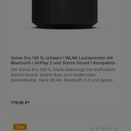
Einrichtung und Steuerung über die Sonos App.
Sonos Era 100 SL schwarz I WLAN Lautsprecher mit
Bluetooth I AirPlay 2 und Stereo Sound I Kompakter
Multiroom Speaker ohne Sprachsteuerung
Der Sonos Era 100 SL black überzeugt mit kraftvollem
Stereo-Sound, tiefem Bass und modernster
Konnektivität. Dank WLAN, Bluetooth 5.3 und Apple
AirPlay 2 lässt sich Musik flexibel von nahezu jeder
Quelle streamen. Die mikrofonlose Ausführung bietet
höchste Privatsphäre und eignet sich ideal für
Anwender, die auf Sprachsteuerung verzichten
179,00 €*
möchten. Zwei abgewinkelte Hochtöner sorgen für eine
breite Stereo-Bühne, während der leistungsstarke
Mitteltöner klare Stimmen und satte Bässe liefert. Der
Lautsprecher kann einzeln betrieben, als Stereo-Paar
Tipp
kombiniert oder in ein Sonos Heimkino- und