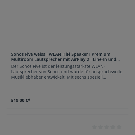
vollständigen Multiroom-System.
Sonos Five weiss I WLAN HiFi Speaker I Premium
Multiroom Lautsprecher mit AirPlay 2 I Line-In und
Trueplay Tuning Kopie
Der Sonos Five ist der leistungsstärkste WLAN-
Lautsprecher von Sonos und wurde für anspruchsvolle
Musikliebhaber entwickelt. Mit sechs speziell
abgestimmten Class-D-Verstärkern, drei Hochtönern
und drei Mitteltönern liefert er beeindruckenden HiFi-
Sound mit kraftvollen Bässen, präzisen Mitten und
kristallklaren Höhen. Dank WLAN-Streaming, Apple
519,00 €*
AirPlay 2 und integriertem 3,5-mm-Line-In eignet sich
der Sonos Five sowohl für moderne Streaming-Dienste
als auch für klassische Audioquellen wie Plattenspieler,
CD-Player oder Computer. Die intelligente Trueplay™-
Raumeinmessung optimiert den Klang automatisch an
die Raumakustik und sorgt jederzeit für ein