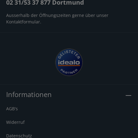
02 31/53 37 877 Dortmund
Klangqualität. Analoge Cinch-Ein- und Ausgänge für
maximale Kompatibilität. Digitaler Koaxialausgang zur
Verbindung mit hochwertigen Verstärkern.
Ausserhalb der Öffnungszeiten gerne über unser
Automatischer 12V-Trigger aktiviert kompatible
Kontaktformular
.
Verstärker beim Start der Wiedergabe. WLAN-
Unterstützung im 2,4- und 5-GHz-Band.
Informationen
AGB's
Widerruf
Datenschutz