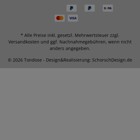
* Alle Preise inkl. gesetzl. Mehrwertsteuer zzgl.
Versandkosten
und ggf. Nachnahmegebühren, wenn nicht
anders angegeben.
© 2026 Tondose - Design&Realisierung: SchorschDesign.de