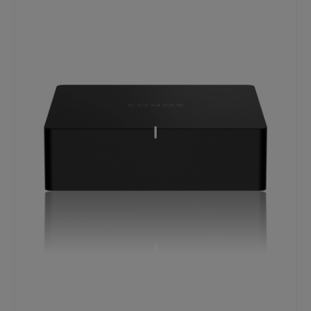
außergewöhnliches Hörerlebnis. Ob als einzelner High-
End-Speaker oder als Stereo-Paar – der Sonos Five setzt
neue Maßstäbe für kabellosen HiFi-Sound im gesamten
Zuhause. Leistungsstärkster WLAN-Lautsprecher im
Sonos Portfolio. HiFi-Klangqualität mit
außergewöhnlicher Stereo-Trennung. Drei speziell
ausgerichtete Hochtöner sorgen für eine breite
Klangbühne. Tiefe, präzise Bässe durch versiegelte
Gehäusekonstruktion. Automatische Anpassung der
Audiokanäle bei horizontaler oder vertikaler
Aufstellung. Trueplay™ analysiert die Raumakustik und
optimiert den Klang. Perfekt für Musikstreaming in
hoher Auflösung über WLAN. Integration von
Plattenspielern, CD-Playern oder Computern über Line-
In. Apple AirPlay 2 für direktes Streaming von iPhone,
iPad und Mac. Erweiterbar zu einem Stereo-Paar oder
vollständigen Multiroom-System.