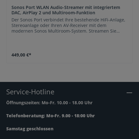
Sonos Port WLAN Audio-Streamer mit integriertem
DAC, AirPlay 2 und Multiroom-Funktion
Der Sonos Port verbindet Ihre bestehende HiFi-Anlage,
Stereoanlage oder Ihren AV-Receiver mit dem
modernen Sonos Multiroom-System. Streamen Sie
Musik, Podcasts, Internetradio und Hörbücher direkt
über WLAN oder Apple AirPlay 2 und genießen Sie
hochwertigen Klang in jedem Raum Ihres Zuhauses.
Dank integriertem Digital-Analog-Wandler (DAC),
449,00 €*
analogen Cinch-Anschlüssen und digitalem
Koaxialausgang lässt sich nahezu jede bestehende
Audioanlage problemlos in das Sonos Ökosystem
integrieren. Der automatische 12-Volt-Trigger schaltet
kompatible Verstärker automatisch ein und sorgt für
maximalen Bedienkomfort. Mit der Sonos App steuern
Service-Hotline
Sie Ihre gesamte Musikbibliothek sowie zahlreiche
Streaming-Dienste zentral und komfortabel. Der
Öffnungszeiten: Mo-Fr. 10.00 - 18.00 Uhr
kompakte Port eignet sich perfekt für anspruchsvolle
Musikliebhaber, die ihre vorhandene Audioausstattung
modernisieren möchten. Verwandelt bestehende
Telefonberatung: Mo-Fr. 9.00 - 18:00 Uhr
Stereoanlagen und AV-Receiver in ein modernes Sonos
Multiroom-System. Unterstützt Apple AirPlay 2 für
Samstag geschlossen
direktes Streaming von iPhone, iPad und Mac.
Integrierter hochwertiger DAC für erstklassige