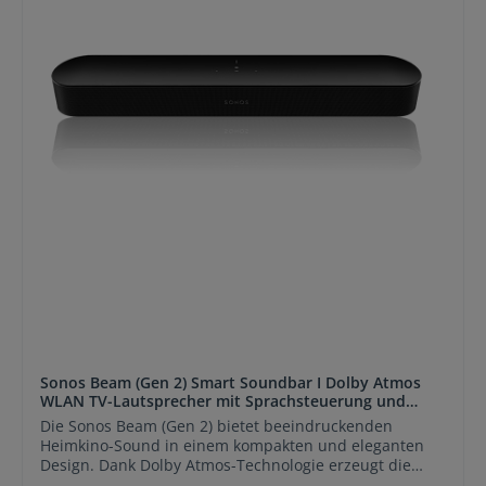
Außenlautsprecher. Nahtlose Integration in das Sonos
Multiroom-System. HDMI ARC ermöglicht die direkte
Verbindung mit modernen Fernsehern. Apple AirPlay 2
für komfortables Streaming von iPhone, iPad und Mac.
Subwoofer-Ausgang für erweiterten Bassbereich.
Unterstützt über 100 Streaming-Dienste weltweit. Zwei
Ethernet-Anschlüsse für stabile
Netzwerkverbindungen. Kompaktes Design für Rack-,
Schrank- oder Wandmontage. Perfekt für
Musikstreaming, Heimkino und Smart-Home-Audio.
Sonos Beam (Gen 2) Smart Soundbar I Dolby Atmos
WLAN TV-Lautsprecher mit Sprachsteuerung und
AirPlay 2
Die Sonos Beam (Gen 2) bietet beeindruckenden
Heimkino-Sound in einem kompakten und eleganten
Design. Dank Dolby Atmos-Technologie erzeugt die
Smart Soundbar ein immersives 3D-Klangerlebnis mit