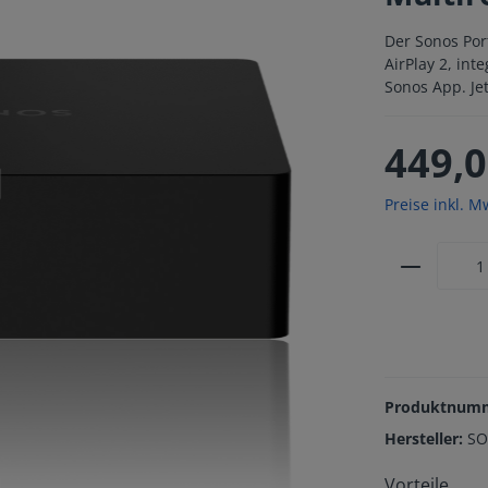
Der Sonos Por
AirPlay 2, in
Sonos App. Je
449,0
Preise inkl. M
Produktnum
Hersteller:
S
Vorteile