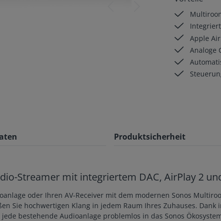
Multiroom
Integrier
Apple Air
Analoge C
Automatis
Steuerung
aten
Produktsicherheit
io-Streamer mit integriertem DAC, AirPlay 2 un
reoanlage oder Ihren AV-Receiver mit dem modernen Sonos Multiroo
en Sie hochwertigen Klang in jedem Raum Ihres Zuhauses. Dank in
 jede bestehende Audioanlage problemlos in das Sonos Ökosystem i