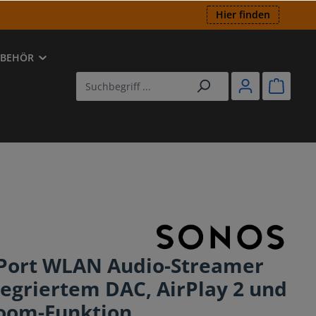
Hier finden
UBEHÖR
ED
utsprecher
-Player
Port WLAN Audio-Streamer
tegriertem DAC, AirPlay 2 und
oom-Funktion