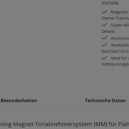
Vorteile
Magnetic 
Stereo-Trenn
Super-elli
Details
Aluminium
Werkseitig
Nachlauf-Eins
Ideal für
mittelpreisige
/ Besonderheiten
Technische Daten
oving-Magnet-Tonabnehmersystem (MM) für Platt