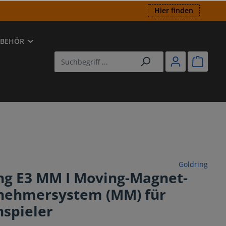
Hier finden
UBEHÖR
ED
utsprecher
-Player
Goldring
ng E3 MM I Moving-Magnet-
nehmersystem (MM) für
nspieler