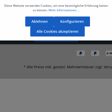
Diese Website verwendet Cookies, um eine bestmögliche Erfahrung bieten
zu können.
Mehr Informationen ...
Ablehnen
Konfigurieren
Alle Cookies akzeptieren
Bestellung widerrufen
* Alle Preise inkl. gesetzl. Mehrwertsteuer zzgl.
Vers