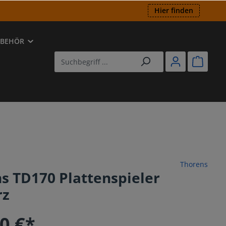
Hier finden
UBEHÖR
ED
utsprecher
-Player
Thorens
s TD170 Plattenspieler
rz
0 €*