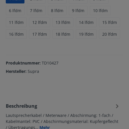
6 lfdm
7 lfdm
8 lfdm
9 lfdm
10 lfdm
11 lfdm
12 lfdm
13 lfdm
14 lfdm
15 lfdm
16 lfdm
17 lfdm
18 lfdm
19 lfdm
20 lfdm
Produktnummer:
TD10427
Hersteller:
Supra
Beschreibung
Lautsprecherkabel / Meterware / Abschirmung: 1-fach /
Kabelmantel: PVC / Abschirmungsmaterial: Kupfergeflecht
/ Übertragungs…
Mehr