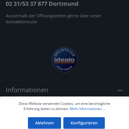
02 31/53 37 877 Dortmund
Ausserhalb der Öffnungszeiten gerne über unser
Kontaktformular
.
Informationen
AGB's
Diese Website verwendet Cookies, um eine bestmögliche
Erfahrung bieten zu können.
Mehr Informationen ...
Widerruf
Ablehnen
Konfigurieren
Datenschutz