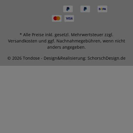
* Alle Preise inkl. gesetzl. Mehrwertsteuer zzgl.
Versandkosten
und ggf. Nachnahmegebühren, wenn nicht
anders angegeben.
© 2026 Tondose - Design&Realisierung: SchorschDesign.de