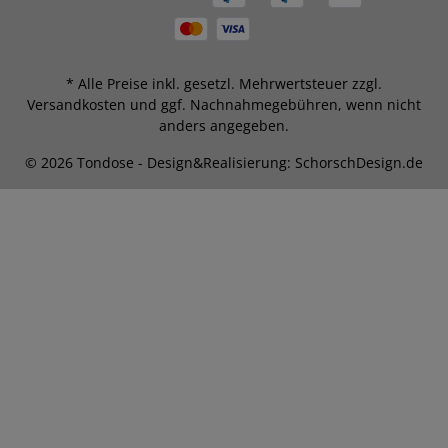
* Alle Preise inkl. gesetzl. Mehrwertsteuer zzgl.
Versandkosten
und ggf. Nachnahmegebühren, wenn nicht
anders angegeben.
© 2026 Tondose - Design&Realisierung: SchorschDesign.de