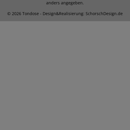
anders angegeben.
© 2026 Tondose - Design&Realisierung: SchorschDesign.de