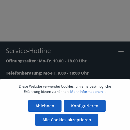
Service-Hotline
Öffnungszeiten: Mo-Fr. 10.00 - 18.00 Uhr
Telefonberatung: Mo-Fr. 9.00 - 18:00 Uhr
Samstag geschlossen
Diese Website verwendet Cookies, um eine bestmögliche
Erfahrung bieten zu können.
Mehr Informationen ...
02 31/53 37 877 Dortmund
Ablehnen
Konfigurieren
Ausserhalb der Öffnungszeiten gerne über unser
Kontaktformular
.
Alle Cookies akzeptieren