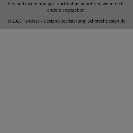
Versandkosten
und ggf. Nachnahmegebühren, wenn nicht
anders angegeben.
© 2026 Tondose - Design&Realisierung: SchorschDesign.de