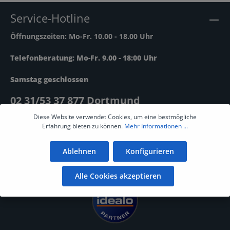
Service-Hotline
Öffnungszeiten: Mo-Fr. 10.00 - 18.00 Uhr
Telefonberatung: Mo-Fr. 9.00 - 18:00 Uhr
Samstag geschlossen
02 31/53 37 877 Dortmund
Diese Website verwendet Cookies, um eine bestmögliche
Ausserhalb der Öffnungszeiten gerne über unser
Erfahrung bieten zu können.
Mehr Informationen ...
Kontaktformular
.
Ablehnen
Konfigurieren
Alle Cookies akzeptieren